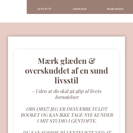
22 51 61 77
Send mail
Book online
Mærk glæden &
overskuddet af en sund
livsstil
- Uden at du skal gå glip af livets
fornøjelser
OBS OBS!!! JEG ER DESVÆRRE FULDT
BOOKET OG KAN IKKE TAGE NYE KUNDER
I MIT STUDIO I GENTOFTE.
DU KAN KOMME PÅ VENTELISTE VED AT