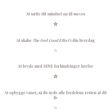
At sætte dit mindset op til succes
☆
At skabe
The Feel G
ood Effect
i din hverdag
☆
At bryde med DINE forhindringer herfor
☆
At opbygge vaner, så du nyde alle fordelene resten af dit
liv
☆